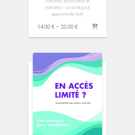
culturels, associatifs et
militants – un livret pour
approfondir (A4)
14.00
€
–
20.00
€