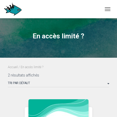
OUVRI
En accès limité ?
Accueil
/ En accès limité ?
2 résultats affichés