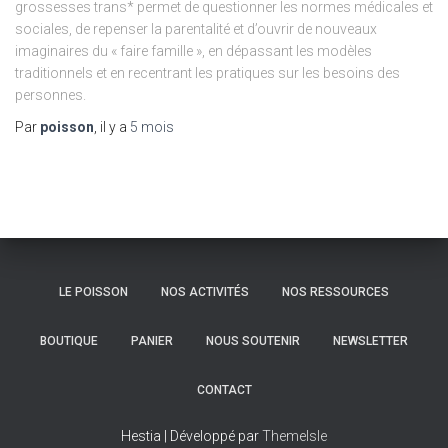
grossesses trans* permet de questionner les normes médicales et
sociales, de repenser la parentalité et d’ouvrir de nouveaux
imaginaires du « faire famille », en dépassant les modèles
traditionnels et en recentrant les pratiques sur les besoins des
personnes.
Par
poisson
, il y a
5 mois
LE POISSON
NOS ACTIVITÉS
NOS RESSOURCES
BOUTIQUE
PANIER
NOUS SOUTENIR
NEWSLETTER
CONTACT
Hestia | Développé par
ThemeIsle