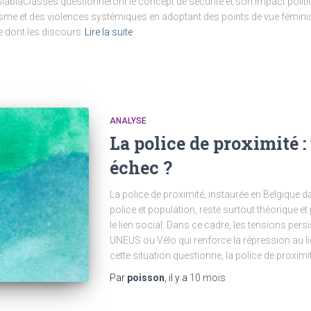
 BlablaClasses questionneront le concept de sécurité et son impact polit
isme et des violences systémiques en adoptant des points de vue féminist
e dont les discours
Lire la suite
ANALYSE
La police de proximité 
échec ?
La police de proximité, instaurée en Belgique
police et population, reste surtout théorique et 
le lien social. Dans ce cadre, les tensions per
UNEUS ou Vélo qui renforce la répression au li
cette situation questionne, la police de proximi
Par
poisson
, il y a
10 mois