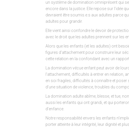
un système de domination omniprésent qui se re
encore dans la justice. Elle repose sur l’idée que
devraient être soumis.e.s aux adultes parce qu’
adultes pour grandir.
Elle vient ainsi confondre le devoir de protecti
avec le droit que les adultes prennent sur les e
Alors que les enfants (et les adultes) ont besoi
figures d’attachement pour construire leur sécur
cette relation en la confondant avec un rappor
La domination vécue enfant peut avoir de lou
l’attachement, difficultés à entrer en relation,
en soi fragiles, difficultés à connaître et poser 
d’une situation de violence, troubles du comp
La domination adulte abîme, blesse, et tue, non
aussi les enfants qui ont grandi, et qui portero
d’enfance.
Notre responsabilité envers les enfants n’impl
porter atteinte à leur intégrité, leur dignité et pl