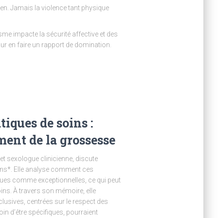
ien. Jamais la violence tant physique
isme impacte la sécurité affective et des
our en faire un rapport de domination.
tiques de soins :
ent de la grossesse
 et sexologue clinicienne, discute
ns*. Elle analyse comment ces
çues comme exceptionnelles, ce qui peut
ins. À travers son mémoire, elle
sives, centrées sur le respect des
oin d’être spécifiques, pourraient