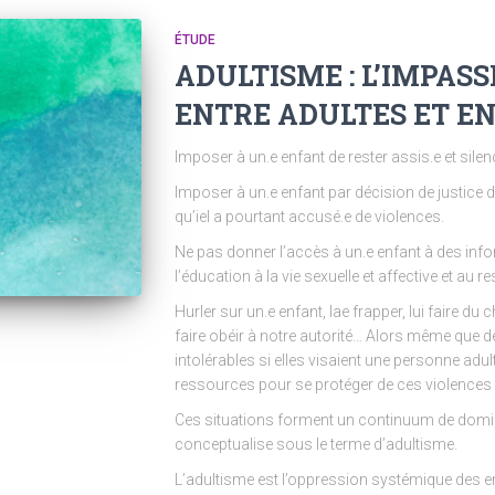
ÉTUDE
ADULTISME : L’IMPAS
ENTRE ADULTES ET E
Imposer à un.e enfant de rester assis.e et sile
Imposer à un.e enfant par décision de justice 
qu’iel a pourtant accusé.e de violences.
Ne pas donner l’accès à un.e enfant à des i
l’éducation à la vie sexuelle et affective et au r
Hurler sur un.e enfant, lae frapper, lui faire du
faire obéir à notre autorité… Alors même que de
intolérables si elles visaient une personne adul
ressources pour se protéger de ces violences
Ces situations forment un continuum de domina
conceptualise sous le terme d’adultisme.
L’adultisme est l’oppression systémique des en