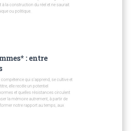
et à la construction du réel et ne saurait
hique ou politique.
mmes* : entre
s
ne compétence qui s’apprend, se cultive et
tre, elle recèle un potentiel
normes et quelles résistances circulent
er la mémoire autrement, à partir de
sformer notre rapport au temps, aux