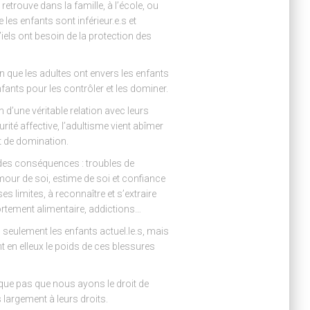
trouve dans la famille, à l’école, ou
 les enfants sont inférieur.e.s et
iels ont besoin de la protection des
on que les adultes ont envers les enfants
nfants pour les contrôler et les dominer.
n d’une véritable relation avec leurs
ité affective, l’adultisme vient abîmer
t de domination.
rdes conséquences : troubles de
 amour de soi, estime de soi et confiance
ses limites, à reconnaître et s’extraire
ortement alimentaire, addictions…
 seulement les enfants actuel.le.s, mais
nt en elleux le poids de ces blessures
ique pas que nous ayons le droit de
us largement à leurs droits.