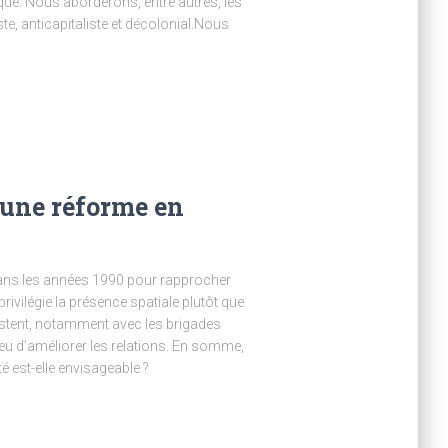
ique. Nous aborderons, entre autres, les
e, anticapitaliste et décolonial.Nous
: une réforme en
 dans les années 1990 pour rapprocher
privilégie la présence spatiale plutôt que
sistent, notamment avec les brigades
eu d’améliorer les relations. En somme,
té est-elle envisageable ?