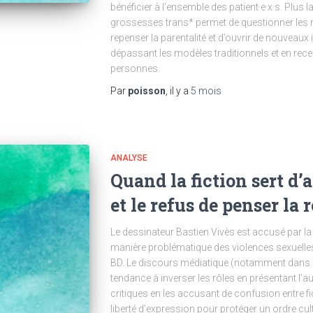
bénéficier à l’ensemble des patient·e·x·s. Plus 
grossesses trans* permet de questionner les 
repenser la parentalité et d’ouvrir de nouveaux i
dépassant les modèles traditionnels et en rece
personnes.
Par
poisson
, il y a
5 mois
ANALYSE
Quand la fiction sert d’a
et le refus de penser la
Le dessinateur Bastien Vivès est accusé par la 
manière problématique des violences sexuelle
BD. Le discours médiatique (notamment dans L
tendance à inverser les rôles en présentant l’a
critiques en les accusant de confusion entre fict
liberté d’expression pour protéger un ordre cult