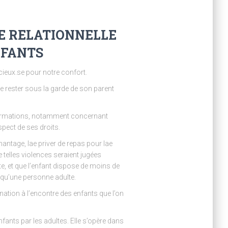
SE RELATIONNELLE
NFANTS
ncieux.se pour notre confort.
de rester sous la garde de son parent
nformations, notamment concernant
espect de ses droits.
 chantage, lae priver de repas pour lae
 telles violences seraient jugées
te, et que l’enfant dispose de moins de
 qu’une personne adulte.
tion à l’encontre des enfants que l’on
fants par les adultes. Elle s’opère dans