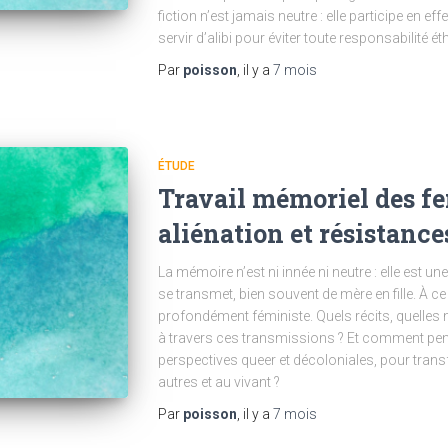
fiction n’est jamais neutre : elle participe en eff
servir d’alibi pour éviter toute responsabilité ét
Par
poisson
, il y a
7 mois
ÉTUDE
Travail mémoriel des fe
aliénation et résistance
La mémoire n’est ni innée ni neutre : elle est u
se transmet, bien souvent de mère en fille. À ce ti
profondément féministe. Quels récits, quelles 
à travers ces transmissions ? Et comment pens
perspectives queer et décoloniales, pour tran
autres et au vivant ?
Par
poisson
, il y a
7 mois