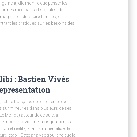
largement, elle montre que penser les
normes médicales et sociales, de
maginaires du « faire famille », en
ntrant les pratiques sur les besoins des
libi : Bastien Vivès
 représentation
justice française de représenter de
s sur mineur·es dans plusieurs de ses
e Monde) autour de ce sujet a
uteur comme victime, à disqualifier les
ion et réalité, et à instrumentaliser la
urel établi. Cette analyse souligne que la