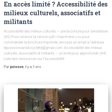
En accès limité ? Accessibilité des
milieux culturels, associatifs et
militants
Accessibilité des milieux culturels — une brochure pour sensibiliser
(A5) Pour recevoir la version pdf « imprimerie » ou pour
commander la brochure imprimée, envoyez un email à l’adresse
lepoissonsansbicyclette@gmail.com. Accessibilité des milieux
culturels, associatifs et militants — un livret pour approfondir (A4)
Liste des ressources sur l’accessibilité
Par
poisson
, il y a
3 ans