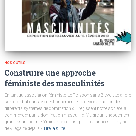
NOS OUTILS
Construire une approche
féministe des masculinités
En tant qu’association féministe, Le Poisson sans Bicyclette ancre
son combat dans le questionnement et la déconstruction des
différents systèmes de domination qui régissent notre société, à
commencer par la domination masculine. Malgré un engouement
grandissant pour le féminisme depuis quelques années, le mythe
de « l’égalité déjà là »
Lire la suite