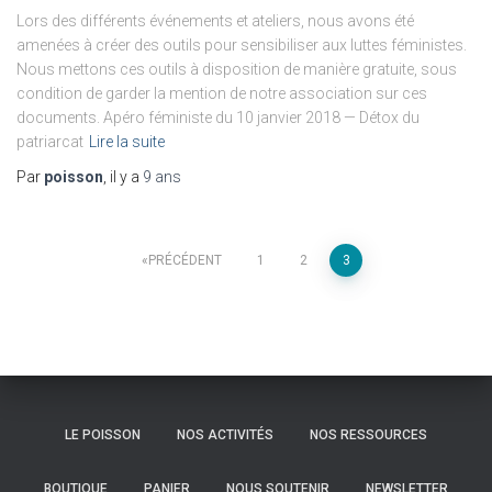
Lors des différents événements et ateliers, nous avons été
amenées à créer des outils pour sensibiliser aux luttes féministes.
Nous mettons ces outils à disposition de manière gratuite, sous
condition de garder la mention de notre association sur ces
documents. Apéro féministe du 10 janvier 2018 — Détox du
patriarcat
Lire la suite
Par
poisson
, il y a
9 ans
Navigation
PRÉCÉDENT
1
2
3
des
articles
LE POISSON
NOS ACTIVITÉS
NOS RESSOURCES
BOUTIQUE
PANIER
NOUS SOUTENIR
NEWSLETTER