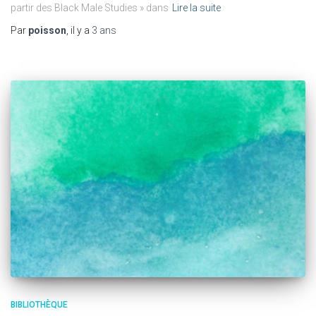
partir des Black Male Studies » dans
Lire la suite
Par
poisson
, il y a
3 ans
BIBLIOTHÈQUE