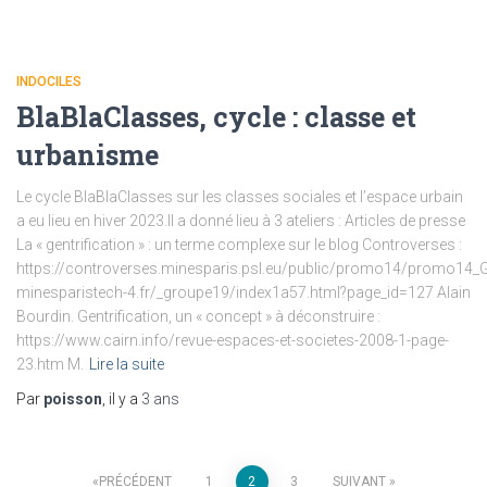
INDOCILES
BlaBlaClasses, cycle : classe et
urbanisme
Le cycle BlaBlaClasses sur les classes sociales et l’espace urbain
a eu lieu en hiver 2023.Il a donné lieu à 3 ateliers : Articles de presse
La « gentrification » : un terme complexe sur le blog Controverses :
https://controverses.minesparis.psl.eu/public/promo14/promo14
minesparistech-4.fr/_groupe19/index1a57.html?page_id=127 Alain
Bourdin. Gentrification, un « concept » à déconstruire :
https://www.cairn.info/revue-espaces-et-societes-2008-1-page-
23.htm M.
Lire la suite
Par
poisson
, il y a
3 ans
PRÉCÉDENT
1
2
3
SUIVANT