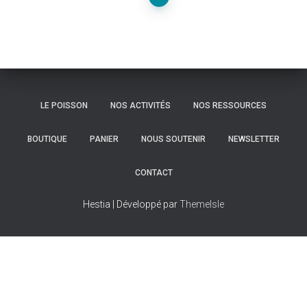
Navigation
des
articles
LE POISSON
NOS ACTIVITÉS
NOS RESSOURCES
BOUTIQUE
PANIER
NOUS SOUTENIR
NEWSLETTER
CONTACT
Hestia | Développé par
ThemeIsle