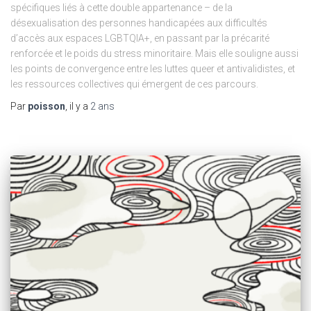
spécifiques liés à cette double appartenance – de la
désexualisation des personnes handicapées aux difficultés
d’accès aux espaces LGBTQIA+, en passant par la précarité
renforcée et le poids du stress minoritaire. Mais elle souligne aussi
les points de convergence entre les luttes queer et antivalidistes, et
les ressources collectives qui émergent de ces parcours.
Par
poisson
, il y a
2 ans