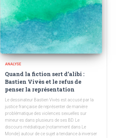
ANALYSE
Quand la fiction sert d’alibi :
Bastien Vivès et le refus de
penser la représentation
Le dessinateur Bastien Vivès est accusé par la
justice française de représenter de manière
problématique des violences sexuelles sur
mineur·es dans plusieurs de ses BD. Le
discours médiatique (notamment dans Le
Monde) autour de ce sujet a tendance à inverser