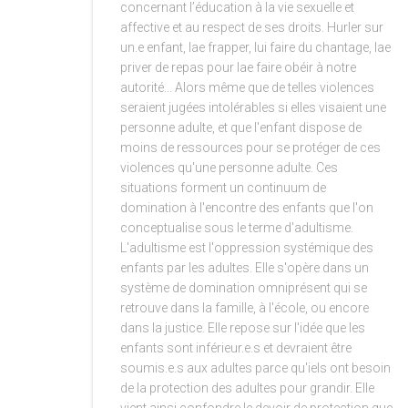
concernant l’éducation à la vie sexuelle et
affective et au respect de ses droits. Hurler sur
un.e enfant, lae frapper, lui faire du chantage, lae
priver de repas pour lae faire obéir à notre
autorité... Alors même que de telles violences
seraient jugées intolérables si elles visaient une
personne adulte, et que l'enfant dispose de
moins de ressources pour se protéger de ces
violences qu'une personne adulte. Ces
situations forment un continuum de
domination à l'encontre des enfants que l'on
conceptualise sous le terme d'adultisme.
L'adultisme est l'oppression systémique des
enfants par les adultes. Elle s'opère dans un
système de domination omniprésent qui se
retrouve dans la famille, à l'école, ou encore
dans la justice. Elle repose sur l'idée que les
enfants sont inférieur.e.s et devraient être
soumis.e.s aux adultes parce qu'iels ont besoin
de la protection des adultes pour grandir. Elle