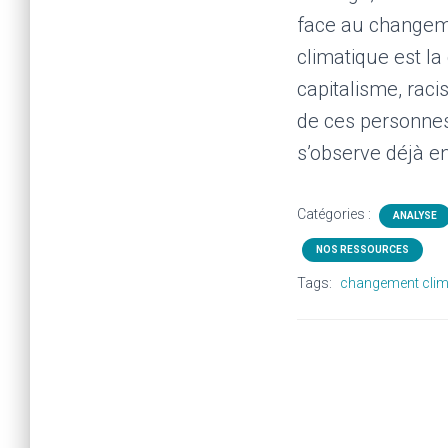
face au changeme
climatique est l
capitalisme, raci
de ces personnes 
s’observe déjà e
Catégories :
ANALYSE
NOS RESSOURCES
Tags:
changement clim