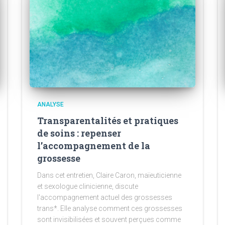
ANALYSE
Transparentalités et pratiques
de soins : repenser
l’accompagnement de la
grossesse
Dans cet entretien, Claire Caron, maïeuticienne
et sexologue clinicienne, discute
l'accompagnement actuel des grossesses
trans*. Elle analyse comment ces grossesses
sont invisibilisées et souvent perçues comme