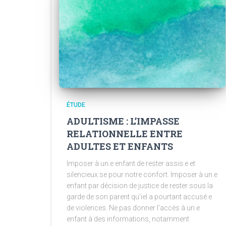
ÉTUDE
ADULTISME : L’IMPASSE
RELATIONNELLE ENTRE
ADULTES ET ENFANTS
Imposer à un.e enfant de rester assis.e et
silencieux.se pour notre confort. Imposer à un.e
enfant par décision de justice de rester sous la
garde de son parent qu’iel a pourtant accusé.e
de violences. Ne pas donner l’accès à un.e
enfant à des informations, notamment