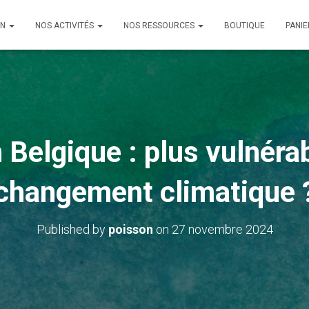
ON
NOS ACTIVITÉS
NOS RESSOURCES
BOUTIQUE
PANIE
Belgique : plus vulnérab
changement climatique 
Published by
poisson
on
27 novembre 2024