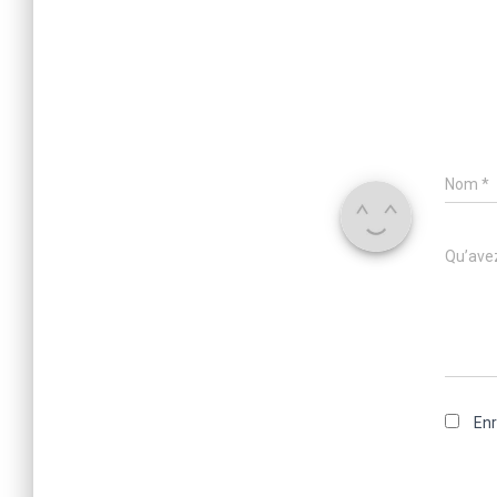
Nom
*
Qu’avez
Enr