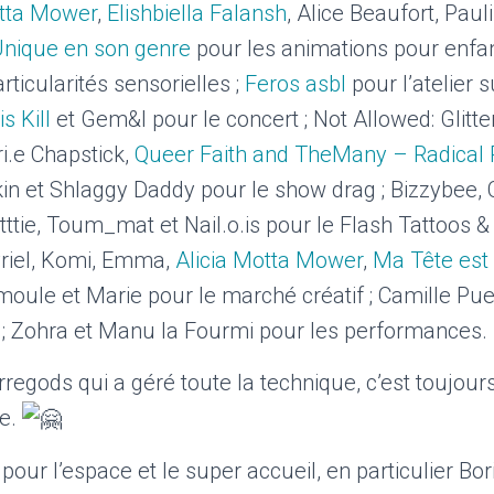
otta Mower
,
Elishbiella Falansh
, Alice Beaufort, Pau
nique en son genre
pour les animations pour enfan
articularités sensorielles ;
Feros asbl
pour l’atelier s
s Kill
et Gem&I pour le concert ; Not Allowed: Glitt
i.e Chapstick,
Queer Faith and TheMany – Radical 
n et Shlaggy Daddy pour le show drag ; Bizzybee, C
ie, Toum_mat et Nail.o.is pour le Flash Tattoos & N
yriel, Komi, Emma,
Alicia Motta Mower
,
Ma Tête est 
hmoule et Marie pour le marché créatif ; Camille Pu
; Zohra et Manu la Fourmi pour les performances.
rregods qui a géré toute la technique, c’est toujours
le.
pour l’espace et le super accueil, en particulier Bor