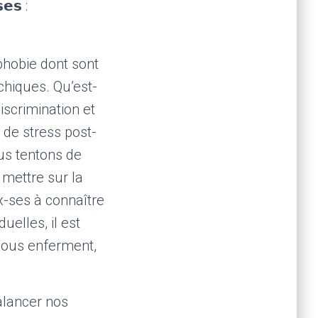
𝗲𝘀 :
hobie dont sont
chiques. Qu’est-
iscrimination et
de stress post-
us tentons de
 mettre sur la
-ses à connaître
uelles, il est
nous enferment,
balancer nos