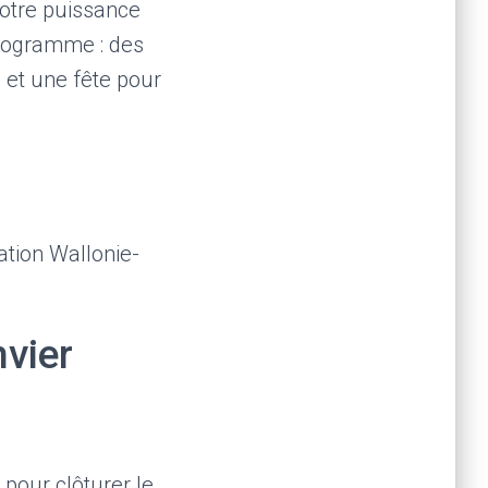
notre puissance
programme : des
… et une fête pour
ation Wallonie-
vier
 pour clôturer le