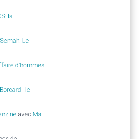
OS: la
a Semah: Le
affaire d’hommes
Borcard : le
fanzine
avec
Ma
mes de