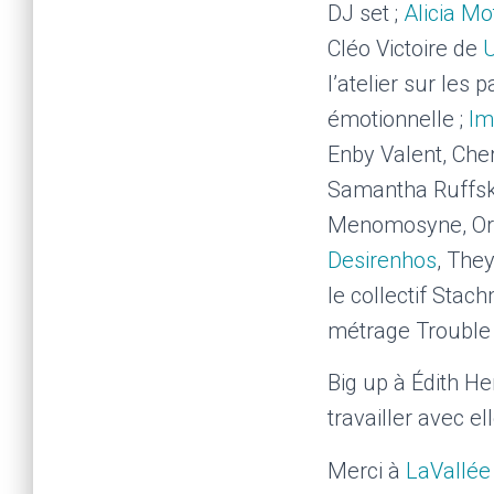
DJ set ;
Alicia M
Cléo Victoire de
U
l’atelier sur les p
émotionnelle ;
Imi
Enby Valent, Cher
Samantha Ruffski
Menomosyne, Orttt
Desirenhos
, The
le collectif Stac
métrage Trouble 
Big up à Édith He
travailler avec el
Merci à
LaVallée