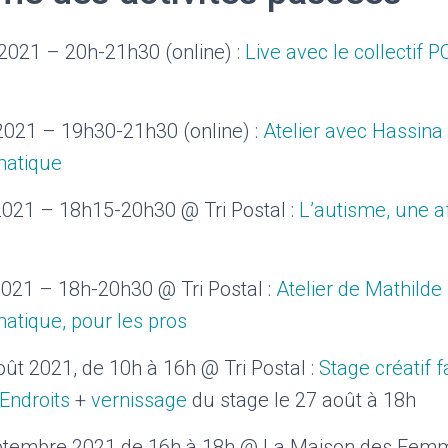
 2021 – 20h-21h30 (online) :
Live avec le collectif P
021 – 19h30-21h30 (online) :
Atelier avec Hassin
matique
021 – 18h15-20h30 @ Tri Postal :
L’autisme, une 
2021 – 18h-20h30 @ Tri Postal :
Atelier de Mathilde 
matique, pour les pros
ût 2021, de 10h à 16h @ Tri Postal :
Stage créatif 
’Endroits
+
vernissage
du stage le 27 août à 18h
tembre 2021 de 16h à 18h @ La Maison des Fem