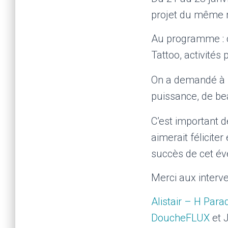
projet du même no
Au programme : c
Tattoo, activités
On a demandé à 
puissance, de be
C’est important de
aimerait félicite
succès de cet é
Merci aux interven
Alistair – H Par
DoucheFLUX
et J