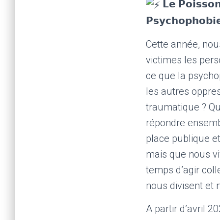
𝗟𝗲 𝗣𝗼𝗶𝘀𝘀𝗼𝗻 
𝗣𝘀𝘆𝗰𝗵𝗼𝗽𝗵𝗼𝗯𝗶
Cette année, no
victimes les per
ce que la psychop
les autres oppre
traumatique ? Qu
répondre ensemble
place publique e
mais que nous viv
temps d’agir col
nous divisent et 
A partir d’avril 