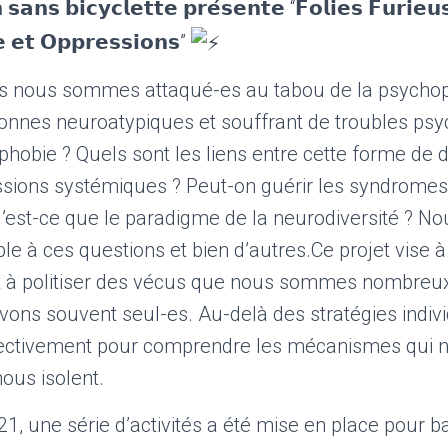
𝘀𝗮𝗻𝘀 𝗯𝗶𝗰𝘆𝗰𝗹𝗲𝘁𝘁𝗲 𝗽𝗿𝗲́𝘀𝗲𝗻𝘁𝗲 “𝗙𝗼𝗹𝗶𝗲𝘀 𝗙𝘂𝗿𝗶𝗲𝘂
 𝗲𝘁 𝗢𝗽𝗽𝗿𝗲𝘀𝘀𝗶𝗼𝗻𝘀”
us nous sommes attaqué-es au tabou de la psychop
sonnes neuroatypiques et souffrant de troubles psy
hobie ? Quels sont les liens entre cette forme de d
ssions systémiques ? Peut-on guérir les syndromes 
’est-ce que le paradigme de la neurodiversité ? No
 à ces questions et bien d’autres.Ce projet vise à
t à politiser des vécus que nous sommes nombreux
ons souvent seul-es. Au-delà des stratégies individ
lectivement pour comprendre les mécanismes qui 
nous isolent.
2021, une série d’activités a été mise en place pour 