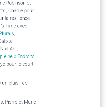
line Robinson et
ts ; Charlie pour
ur la résilience
er’s Time avec
Plurals
,
alixte,
ail Art ;
pleine d’Endroits
,
eyo pour le court
 un plaisir de
is, Pierre et Marie