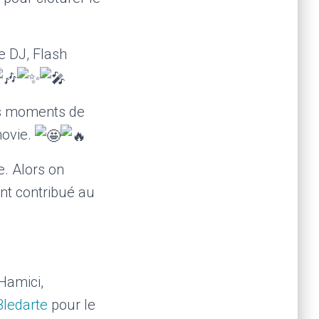
e DJ, Flash
s moments de
movie.
e. Alors on
ont contribué au
 Hamici,
Bledarte
pour le