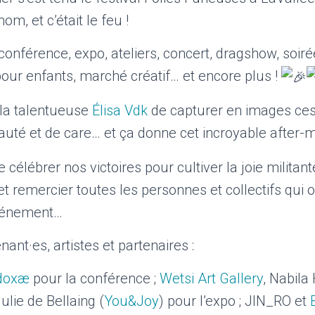
m, et c’était le feu !
onférence, expo, ateliers, concert, dragshow, soiré
 pour enfants, marché créatif… et encore plus !
la talentueuse
Élisa Vdk
de capturer en images ce
auté et de care… et ça donne cet incroyable after-
 célébrer nos victoires pour cultiver la joie militant
r et remercier toutes les personnes et collectifs qui 
vénement…
ant·es, artistes et partenaires :
adoxæ
pour la conférence ;
Wetsi Art Gallery
, Nabila
ulie de Bellaing (
You&Joy
) pour l’expo ; JIN_RO et