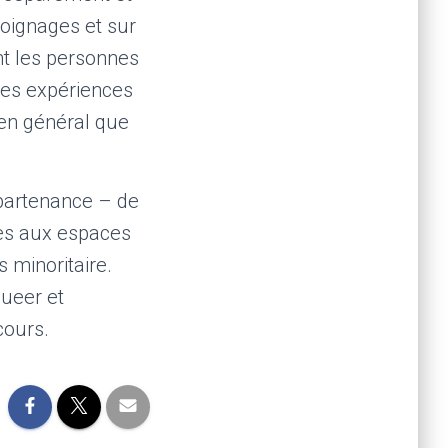
oignages et sur
nt les personnes
des expériences
é en général que
ppartenance – de
cès aux espaces
 minoritaire.
queer et
cours.