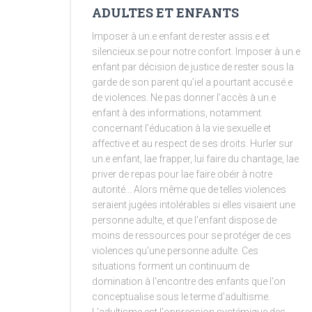
ADULTES ET ENFANTS
Imposer à un.e enfant de rester assis.e et
silencieux.se pour notre confort. Imposer à un.e
enfant par décision de justice de rester sous la
garde de son parent qu’iel a pourtant accusé.e
de violences. Ne pas donner l’accès à un.e
enfant à des informations, notamment
concernant l’éducation à la vie sexuelle et
affective et au respect de ses droits. Hurler sur
un.e enfant, lae frapper, lui faire du chantage, lae
priver de repas pour lae faire obéir à notre
autorité... Alors même que de telles violences
seraient jugées intolérables si elles visaient une
personne adulte, et que l'enfant dispose de
moins de ressources pour se protéger de ces
violences qu'une personne adulte. Ces
situations forment un continuum de
domination à l'encontre des enfants que l'on
conceptualise sous le terme d'adultisme.