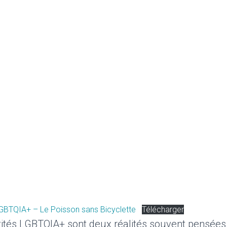
LGBTQIA+ – Le Poisson sans Bicyclette
Télécharger
tités LGBTQIA+ sont deux réalités souvent pensée