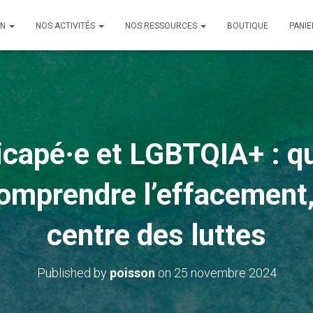
ON
NOS ACTIVITÉS
NOS RESSOURCES
BOUTIQUE
PANIE
icapé·e et LGBTQIA+ : q
comprendre l’effacement,
centre des luttes
Published by
poisson
on
25 novembre 2024