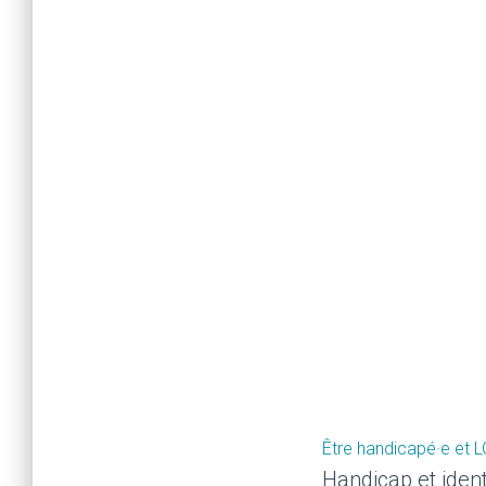
Être handicapé·e et 
Handicap et iden