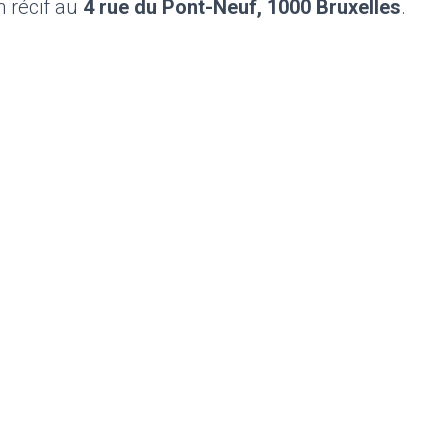
n récif au
4 rue du Pont-Neuf, 1000 Bruxelles
.